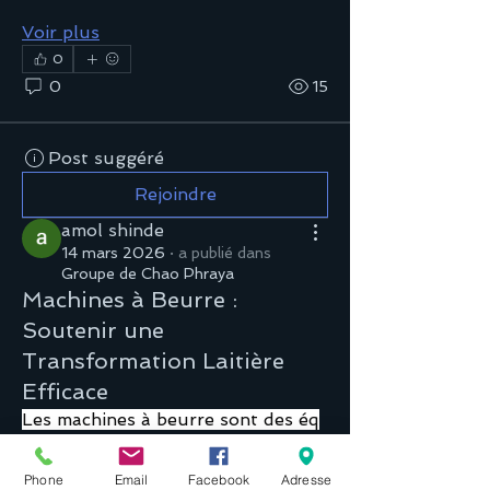
Voir plus
0
0
15
Post suggéré
Rejoindre
amol shinde
14 mars 2026
·
a publié dans
Groupe de Chao Phraya
Machines à Beurre :
Soutenir une
Transformation Laitière
Efficace
Les machines à beurre sont des éq
uipements spécialisés utilisés dans 
la transformation laitière pour con
Phone
Email
Facebook
Adresse